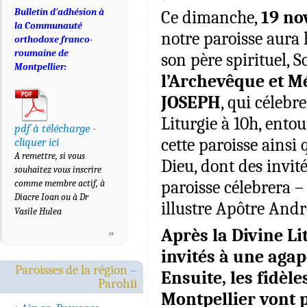
Bulletin d'adhésion à
Ce dimanche,
19 no
la Communauté
notre paroisse aura l
orthodoxe franco-
roumaine de
son père spirituel,
Montpellier:
l’Archevêque et M
JOSEPH
, qui célebr
Liturgie à 10h, entou
pdf à télécharge -
cette paroisse ainsi
cliquer ici
A remettre, si vous
Dieu, dont des invit
souhaitez vous inscrire
comme membre actif, à
paroisse célebrera – 
Diacre Ioan ou à Dr
illustre Apôtre Andr
Vasile Hulea
Après la Divine Li
invités à une agap
Paroisses de la région –
Ensuite, les fidèl
Parohii
Montpellier vont p