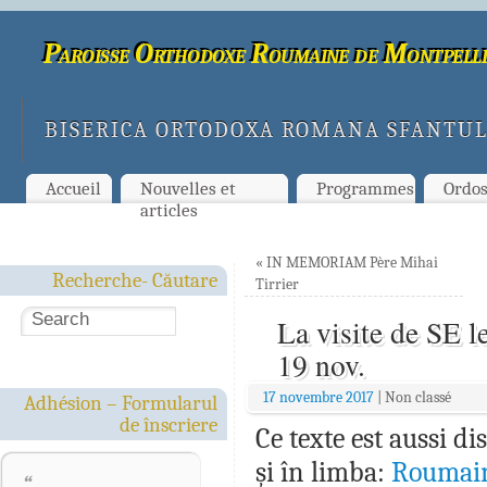
Paroisse Orthodoxe Roumaine de Montpelli
BISERICA ORTODOXA ROMANA SFANTUL
Accueil
Nouvelles et
Programmes
Ordo
articles
«
IN MEMORIAM Père Mihai
Recherche- Căutare
Tirrier
La visite de SE l
19 nov.
17 novembre 2017
|
Non classé
Adhésion – Formularul
de înscriere
Ce texte est aussi d
și în limba:
Roumai