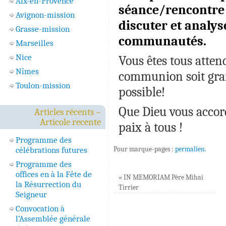
Aix-en-Provence
séance/rencontre 
Avignon-mission
discuter et analys
Grasse-mission
communautés.
Marseilles
Nice
Vous êtes tous attend
Nîmes
communion soit gran
Toulon-mission
possible!
Que Dieu vous accor
Articles récents –
Articole recente
paix à tous !
Programme des
Pour marque-pages :
permalien
.
célébrations futures
Programme des
offices en à la Fête de
«
IN MEMORIAM Père Mihai
la Résurrection du
Tirrier
Seigneur
Convocation à
l’Assemblée générale