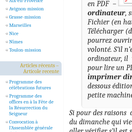
Aix-en-Provence
en PDF –
Avignon-mission
ordinateur
, 
Grasse-mission
Fichier (en ha
Marseilles
Télécharger (
Nice
pourrez ouvrir 
Nîmes
volonté. S’il n
Toulon-mission
ordinateur, i
Articles récents –
pour lire un P
Articole recente
imprimer di
Programme des
dessous éditio
célébrations futures
petite machine
Programme des
offices en à la Fête de
la Résurrection du
Si pour des raisons 
Seigneur
du dimanche qui vien
Convocation à
l’Assemblée générale
aller vérifier s’il es