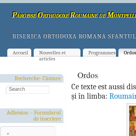
Paroisse Orthodoxe Roumaine de Montpelli
BISERICA ORTODOXA ROMANA SFANTUL
Accueil
Nouvelles et
Programmes
Ordo
articles
Ordos
Recherche- Căutare
Ce texte est aussi d
și în limba:
Roumai
Adhésion – Formularul
de înscriere