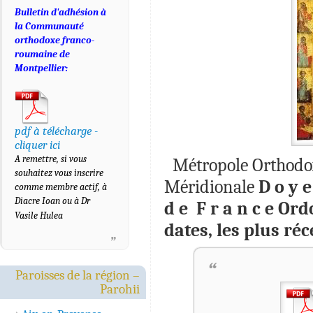
Bulletin d'adhésion à
la Communauté
orthodoxe franco-
roumaine de
Montpellier:
pdf à télécharge -
cliquer ici
A remettre, si vous
Métropole Orthodox
souhaitez vous inscrire
Méridionale
D o y e
comme membre actif, à
Diacre Ioan ou à Dr
d e F r a n c e
Ord
Vasile Hulea
dates, les plus ré
Paroisses de la région –
Parohii