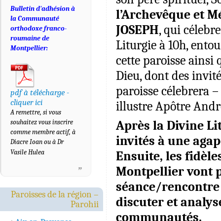
Bulletin d'adhésion à
l’Archevêque et M
la Communauté
JOSEPH
, qui célebr
orthodoxe franco-
roumaine de
Liturgie à 10h, entou
Montpellier:
cette paroisse ainsi
Dieu, dont des invit
paroisse célebrera – 
pdf à télécharge -
cliquer ici
illustre Apôtre Andr
A remettre, si vous
souhaitez vous inscrire
Après la Divine Li
comme membre actif, à
invités à une agap
Diacre Ioan ou à Dr
Vasile Hulea
Ensuite, les fidèl
Montpellier vont p
séance/rencontre 
Paroisses de la région –
discuter et analys
Parohii
communautés.