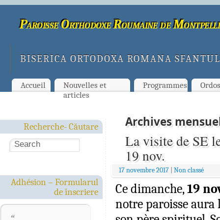
Paroisse Orthodoxe Roumaine de Montpelli
BISERICA ORTODOXA ROMANA SFANTUL
Accueil
Nouvelles et
Programmes
Ordo
articles
Archives mensuel
Recherche- Căutare
La visite de SE l
19 nov.
17 novembre 2017
|
Non classé
Adhésion – Formularul
Ce dimanche,
19 no
de înscriere
notre paroisse aura l
son père spirituel,