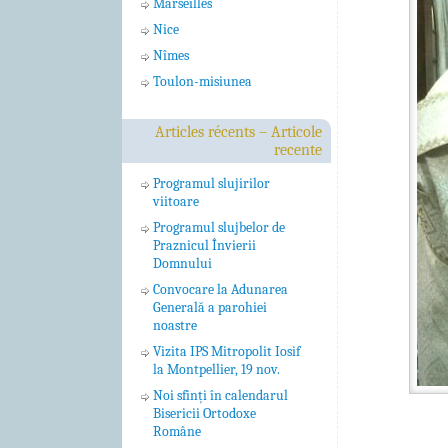
Marseilles
Nice
Nîmes
Toulon-misiunea
Articles récents – Articole
recente
Programul slujirilor
viitoare
Programul slujbelor de
Praznicul Învierii
Domnului
Convocare la Adunarea
Generală a parohiei
noastre
Vizita IPS Mitropolit Iosif
la Montpellier, 19 nov.
Noi sfinți în calendarul
Bisericii Ortodoxe
Române