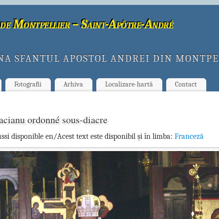
de Montpellier – Saint-Apôtre-André
NA SFANTUL APOSTOL ANDREI DIN MONTPE
Fotografii
Arhiva
Localizare-hartă
Contact
acianu ordonné sous-diacre
ussi disponible en/Acest text este disponibil și în limba:
Franceză