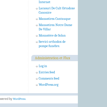
Internet
Lacasuri De Cult Ortodoxe
Canonice
Manastirea Cantauque
Manastirea Notre Dame
De Villar
Monastère de Solan
Servici orthodox de
pompe funebre.
Administration et Flux
Log in
Entries feed
Comments feed
WordPress.org
wered by
WordPress.