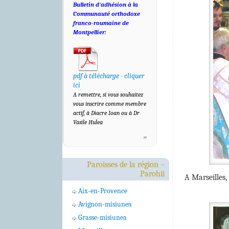
Bulletin d'adhésion à la
Communauté orthodoxe
franco-roumaine de
Montpellier:
pdf à télécharge - cliquer
ici
A remettre, si vous souhaitez
vous inscrire comme membre
actif, à Diacre Ioan ou à Dr
Vasile Hulea
Paroisses de la région –
Parohii
A Marseilles,
Aix-en-Provence
Avignon-misiunea
Grasse-misiunea