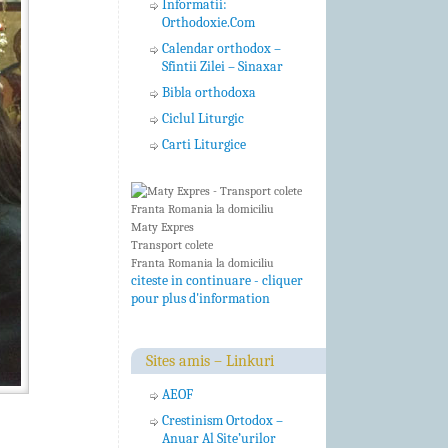
Informatii:
Orthodoxie.Com
Calendar orthodox –
Sfintii Zilei – Sinaxar
Bibla orthodoxa
Ciclul Liturgic
Carti Liturgice
Maty Expres
Transport colete
Franta Romania la domiciliu
citeste in continuare - cliquer
pour plus d'information
Sites amis – Linkuri
AEOF
Crestinism Ortodox –
Anuar Al Site’urilor