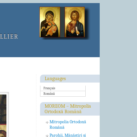
LLIER
Languages
Français
Română
MOREOM – Mitropolia
Ortodoxă Română
Mitropolia Ortodoxă
Română
Parohii, Mănăstiri şi