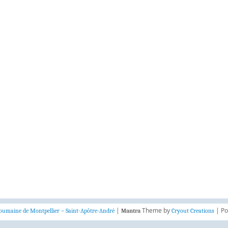
|
Theme by
| Po
oumaine de Montpellier – Saint-Apôtre-André
Mantra
Cryout Creations