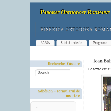
Paroisse Orthodoxe Roumaine 
BISERICA ORTODOXA ROMA
ACASĂ
Stiri si articole
Programe
Ioan Bal
Recherche- Căutare
Ce texte est a
Adhésion – Formularul de
înscriere