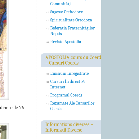
Comunităţi
Sagesse Orthodoxe
Spiritualitate Ortodoxa
Federația Fraternităților
Nepsis
Revista Apostolia
APOSTOLIA cours du Coerds
– Cursuri Coerds
Emisiuni Inregistrate
Cursuri În direct Pe
Internet
Programul Coerds
Rezumate Ale Cursurilor
iacre, le 26
Coerds
Informations diverses –
Informatii Diverse